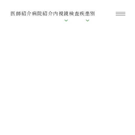
過
医師紹介
病院紹介
内視鏡検査
疾患別
敏
性
腸
症
候
群